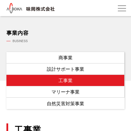
会
社
事業内容
概
要・
BUSINESS
沿
革
商事業
事
設計サポート事業
業
内
工事業
容
マリーナ事業
商
事
自然災害対策事業
業
設
計
工事業
サ