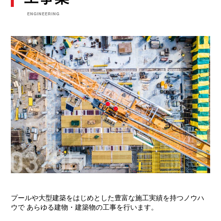
ポ
ー
ENGINEERING
ト
事
業
工
事
業
マ
リ
ー
ナ
事
業
自
然
災
害
プールや大型建築をはじめとした豊富な施工実績を持つノウハ
対
ウで
あらゆる建物・建築物の工事を行います。
策
事