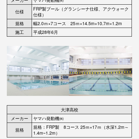
メーカー
ヤマハ発動機㈱
FRP製プール（グランシーナ仕様、アクウォーク
仕様
仕様）
規格
幅2.0ｍ×7コース 25ｍ×14.5m+10.7m×1.2m
施工
平成28年6月
大津高校
メーカー
ヤマハ発動機㈱
規格：FRP製 8コース 25ｍ×17ｍ（水深1.2m～
規格
1.4m~1.2m）