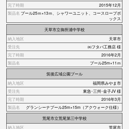
2015年12月
プール25ｍ×13ｍ、シャワーユニット、コースロープボ
ックス
天草市立御所浦中学校
天草市
㈱フタバ工務店 様
2016年2月
プール25m×11ｍ
筑後広域公園プール
福岡県みやま市
東急･三州･金子JV 様
2016年3月
グランシーナプール25m×15m（アクウォーク仕様）
荒尾市立荒尾第三中学校
荒尾市