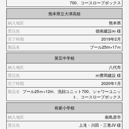
700、コースロープボックス
熊本県立大津高校
熊本県
徳南建設㈱ 様
2019年2月
プール25m×17ｍ
第五中学校
八代市
㈱豊岡建設 様
2020年1月
プール25ｍ×12m、洗顔ユニット700、シャワーユニッ
ト、コースロープボックス
有家小学校
南島原市
上滝・川田・三青JV 様