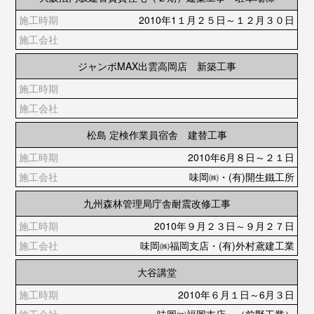
2010年1１月２５日～１２月３０日
ジャンボMAX出雲高岡店 新築工事
松島 定検作業員宿舎 建替工事
2010年6月８日～２１日
味岡㈱・(有)開生鐵工所
九州森林管理局庁舎耐震改修工事
2010年９月２３日～９月２７日
味岡㈱福岡支店・(有)外村鳶建工業
大谷講堂
2010年６月１日～6月３日
味岡㈱福岡支店 （前野工業）