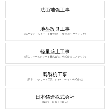
業
法面補強工事
ご
あ
い
地盤改良工事
さ
つ
（麻生フオームクリート株式会社、株式会社 エステック）
支
店・
軽量盛土工事
営
（麻生フオームクリート株式会社、株式会社 エステック）
業
所
ア
既製杭工事
ク
（日本コンクリート工業、ジャパンパイル株式会社）
セ
ス
日本鋳造株式会社
お
問
（NCベース 施工代理店）
い