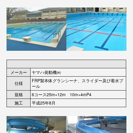
メーカー
ヤマハ発動機㈱
FRP製本体グランシーナ、スライダー及び着水プ
仕様
ール
規格
6コース25m×12m 10m×4mP4
施工
平成25年8月