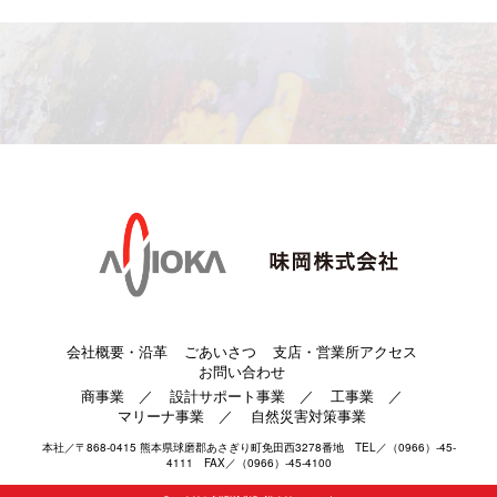
会社概要・沿革
ごあいさつ
支店・営業所アクセス
お問い合わせ
商事業
／
設計サポート事業
／
工事業
／
マリーナ事業
／
自然災害対策事業
本社／〒868-0415 熊本県球磨郡あさぎり町免田西3278番地 TEL／（0966）-45-
4111 FAX／（0966）-45-4100