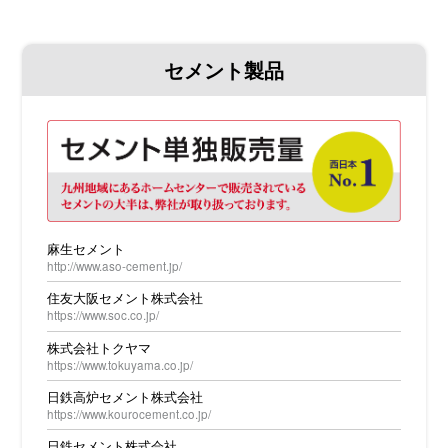
業
ご
セメント製品
あ
い
さ
つ
支
店・
営
業
麻生セメント
所
http://www.aso-cement.jp/
ア
住友大阪セメント株式会社
ク
https://www.soc.co.jp/
セ
株式会社トクヤマ
ス
https://www.tokuyama.co.jp/
お
日鉄高炉セメント株式会社
問
https://www.kourocement.co.jp/
い
日鉄セメント株式会社