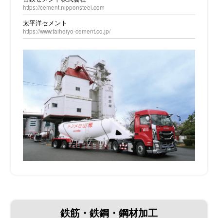
合
https://cement.nipponsteel.com
わ
太平洋セメント
せ
https://www.taiheiyo-cement.co.jp/
鉄筋・鉄鋼・鋼材加工