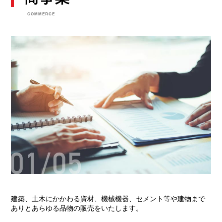
ポ
ー
COMMERCE
ト
事
業
工
事
業
マ
リ
ー
ナ
事
業
自
然
災
害
建築、土木にかかわる資材、機械機器、セメント等や建物まで
対
ありとあらゆる品物の販売をいたします。
策
事