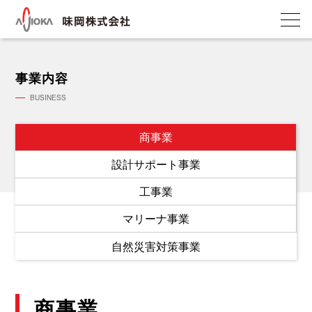
会
社
事業内容
概
要・
BUSINESS
沿
革
商事業
事
設計サポート事業
業
内
工事業
容
マリーナ事業
商
事
自然災害対策事業
業
設
計
商事業
サ