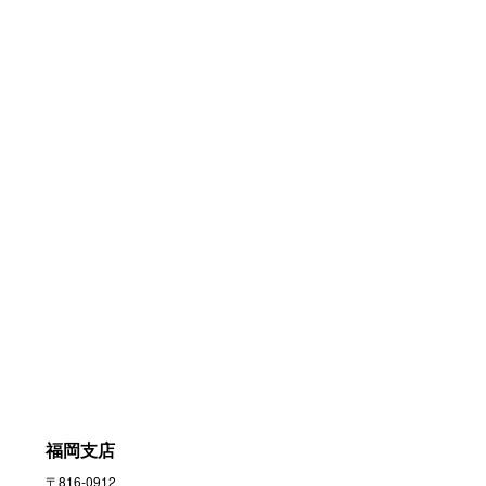
ポ
ー
ト
事
業
工
事
業
マ
リ
ー
ナ
事
業
自
然
災
害
対
福岡支店
策
〒816-0912
事