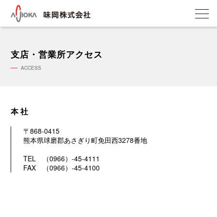
会
社
支店・営業所アクセス
概
要・
ACCESS
沿
革
事
本 社
業
内
〒868-0415
容
熊本県球磨郡あさぎり町免田西3278番地
商
TEL
（0966）-45-4111
事
FAX （0966）-45-4100
業
設
計
サ