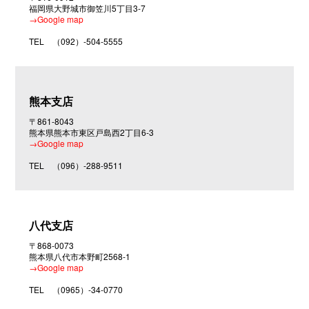
福岡県大野城市御笠川5丁目3-7
業
→Google map
ご
TEL
（092）-504-5555
あ
い
さ
つ
熊本支店
〒861-8043
支
熊本県熊本市東区戸島西2丁目6-3
店・
→Google map
営
TEL
（096）-288-9511
業
所
ア
ク
八代支店
セ
ス
〒868-0073
熊本県八代市本野町2568-1
→Google map
お
問
TEL
（0965）-34-0770
い