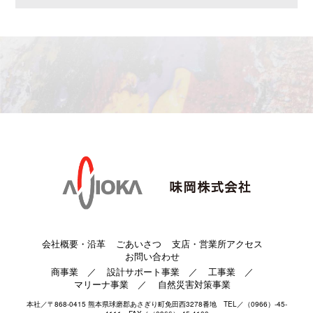
会社概要・沿革
ごあいさつ
支店・営業所アクセス
お問い合わせ
商事業
／
設計サポート事業
／
工事業
／
マリーナ事業
／
自然災害対策事業
本社／〒868-0415 熊本県球磨郡あさぎり町免田西3278番地 TEL／（0966）-45-